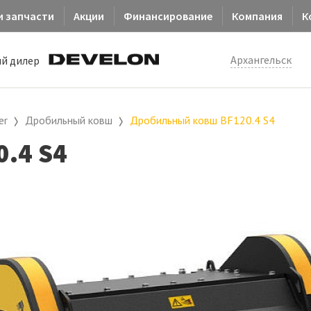
и запчасти
Акции
Финансирование
Компания
К
Архангельск
й дилер
er
Дробильный ковш
Дробильный ковш BF120.4 S4
.4 S4