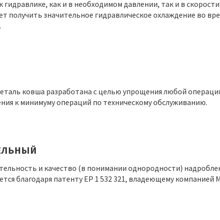
к гидравлике, как и в необходимом давлении, так и в скорост
ет получить значительное гидравлическое охлаждение во врем
.
деталь ковша разработана с целью упрощения любой операци
дения к минимуму операций по техническому обслуживанию.
ЕЛЬНЫЙ
ельность и качество (в понимании однородности) надроблен
ется благодаря патенту EP 1 532 321, владеющему компанией 