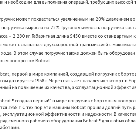
и и необходим для выполнения операций, требующих высокой т
огрузчик может похвастаться увеличенным на 20% давлением во
погрузчика выросла на 22%. Грузоподъемность погрузчика соста
сса – 2 280 кг. Габаритная длина S450 вместе со стандартным 
 может оснащаться двухскоростной трансмиссией с максимально
 хода. В этом случае погрузчик также должен быть оборудова
овым поворотом Bobcat
bcat, первой в мире компанией, создавшей погрузчик с борт
м датируется 1958 г. Через пять лет начался их экспорт в Ев
нный на повышение их качества, эксплуатационной эффектив
bcat® создала первый° в мире погрузчик с бортовым поворо
ся 1958 г. С тех пор эти машины Bobcat прошли долгий путь
, эксплуатационной эффективности и надежности. В качеств
ряд сменного рабочего оборудования Bobcat® для любых обла
аботами.