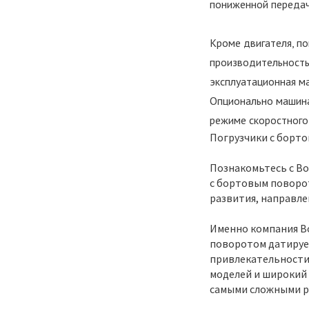
пониженной передач
Кроме двигателя, п
производительность 
эксплуатационная ма
Опционально машина
режиме скоростного
Погрузчики с борт
Познакомьтесь с Bo
с бортовым поворото
развития, направле
Именно компания Bo
поворотом датирует
привлекательности
моделей и широкий 
самыми сложными р