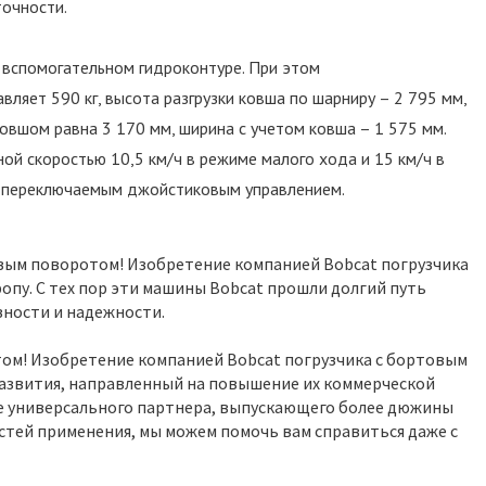
очности.
 вспомогательном гидроконтуре. При этом
вляет 590 кг, высота разгрузки ковша по шарниру – 2 795 мм,
ковшом равна 3 170 мм, ширина с учетом ковша – 1 575 мм.
й скоростью 10,5 км/ч в режиме малого хода и 15 км/ч в
н переключаемым джойстиковым управлением.
овым поворотом! Изобретение компанией Bobcat погрузчика
ропу. С тех пор эти машины Bobcat прошли долгий путь
ности и надежности.
том! Изобретение компанией Bobcat погрузчика с бортовым
 развития, направленный на повышение их коммерческой
е универсального партнера, выпускающего более дюжины
стей применения, мы можем помочь вам справиться даже с