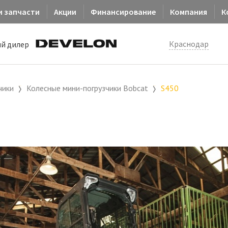
и запчасти
Акции
Финансирование
Компания
К
Краснодар
й дилер
чики
Колесные мини-погрузчики Bobcat
S450