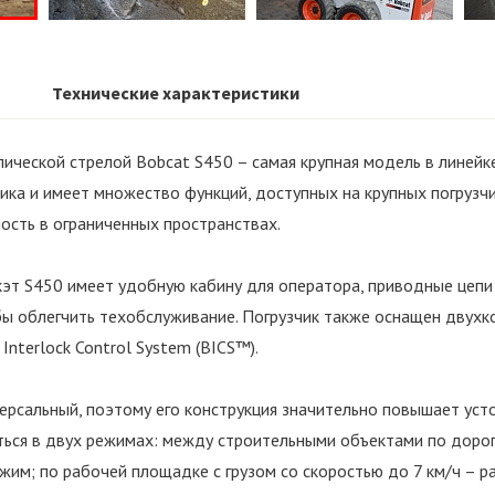
Технические характеристики
пической стрелой Bobcat S450 – самая крупная модель в линейк
ика и имеет множество функций, доступных на крупных погрузч
ость в ограниченных пространствах.
кэт S450 имеет удобную кабину для оператора, приводные цепи
бы облегчить техобслуживание. Погрузчик также оснащен двухк
Interlock Control System (BICS™).
версальный, поэтому его конструкция значительно повышает ус
ться в двух режимах: между строительными объектами по дорог
жим; по рабочей площадке с грузом со скоростью до 7 км/ч – 