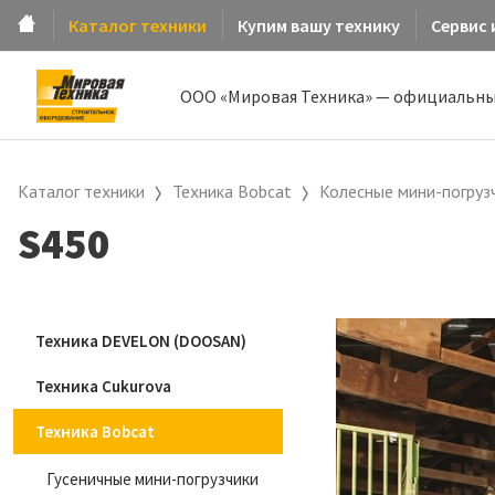
Каталог техники
Купим вашу технику
Сервис 
ООО «Мировая Техника» — официальны
Каталог техники
Техника Bobcat
Колесные мини-погруз
S450
Техника DEVELON (DOOSAN)
Техника Cukurova
Техника Bobcat
Гусеничные мини-погрузчики