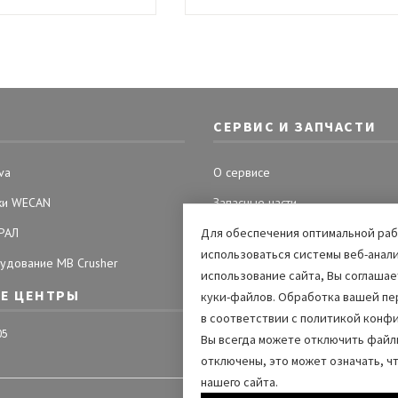
СЕРВИС И ЗАПЧАСТИ
va
О сервисе
ки WECAN
Запасные части
Для обеспечения оптимальной рабо
РАЛ
Заявка на запасные части
использоваться системы веб-анали
удование MB Crusher
Заявка на сервисные работы
использование сайта, Вы соглаша
Е ЦЕНТРЫ
куки-файлов. Обработка вашей пе
в соответствии с политикой конф
05
Вы всегда можете отключить файлы
отключены, это может означать, ч
нашего сайта.