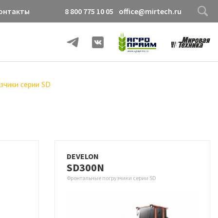
онтакты
8 800 775 10 05
office@mirtech.ru
зчики серии SD
DEVELON
SD300N
Фронтальные погрузчики серии SD