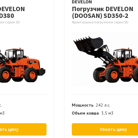
DEVELON
DEVELON
Погрузчик DEVELON
D380
(DOOSAN) SD350-2
ки серии SD
Фронтальные погрузчики серии SD
с.
Мощность
242 л.с.
 м3
Объем ковша
3,5 м3
ать цену
Узнать цену