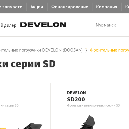
и запчасти
Акции
Финансирование
Компания
К
Мурманск
й дилер
нтальные погрузчики DEVELON (DOOSAN)
Фронтальные погру
и серии SD
DEVELON
SD200
ки серии SD
Фронтальные погрузчики серии SD