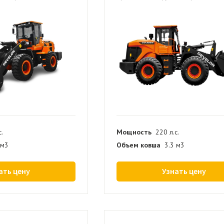
с.
Мощность
220 л.с.
 м3
Объем ковша
3.3 м3
ать цену
Узнать цену