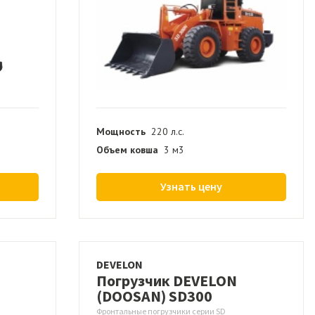
Мощность
220 л.с.
Объем ковша
3 м3
Узнать цену
DEVELON
Погрузчик DEVELON
(DOOSAN) SD300
Фронтальные погрузчики серии SD