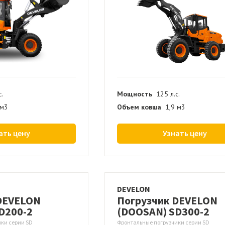
с.
Мощность
125 л.с.
 м3
Объем ковша
1,9 м3
ать цену
Узнать цену
DEVELON
DEVELON
Погрузчик DEVELON
D200-2
(DOOSAN) SD300-2
ки серии SD
Фронтальные погрузчики серии SD