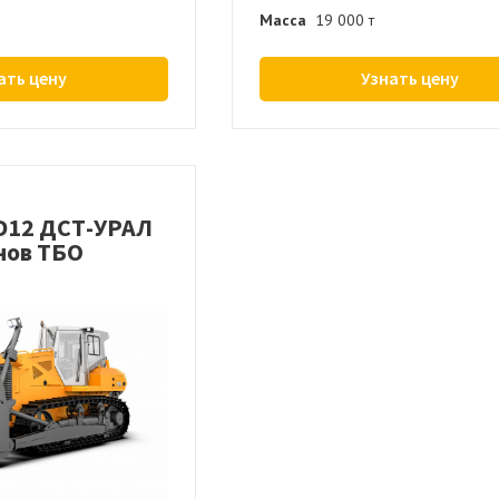
Масса
19 000 т
ать цену
Узнать цену
D12 ДСТ-УРАЛ
нов ТБО