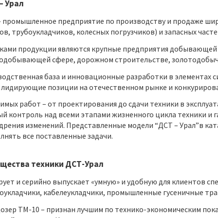
– Урал
— промышленное предприятие по производству и продаже ши
ов, трубоукладчиков, колесных погрузчиков) и запасных часте
ками продукции являются крупные предприятия добывающей 
одобывающей сфере, дорожном строительстве, золотодобыче
одственная база и инновационные разработки в элементах с
 лидирующие позиции на отечественном рынке и конкурирова
имых работ – от проектирования до сдачи техники в эксплуа
й контроль над всеми этапами жизненного цикла техники и 
рения изменений. Представленные модели “ДСТ – Урал”в кат
лнять все поставленные задачи.
щества техники ДСТ-Урал
рует и серийно выпускает «умную» и удобную для клиентов с
оукладчики, кабелеукладчики, промышленные гусеничные тра
дозер ТМ-10 – признан лучшим по технико-экономическим показ