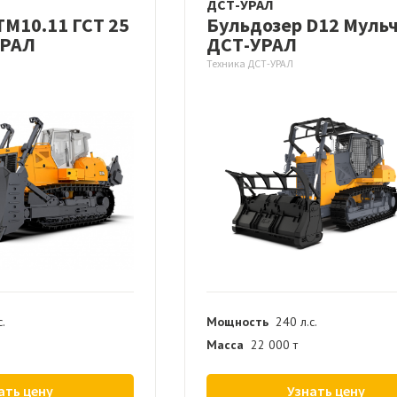
ДСТ-УРАЛ
ТМ10.11 ГСТ 25
Бульдозер D12 Муль
УРАЛ
ДСТ-УРАЛ
Техника ДСТ-УРАЛ
с.
Мощность
240 л.с.
Масса
22 000 т
ать цену
Узнать цену