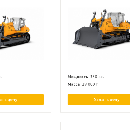
с.
Мощность
330 л.с.
Масса
29 000 т
ать цену
Узнать цену