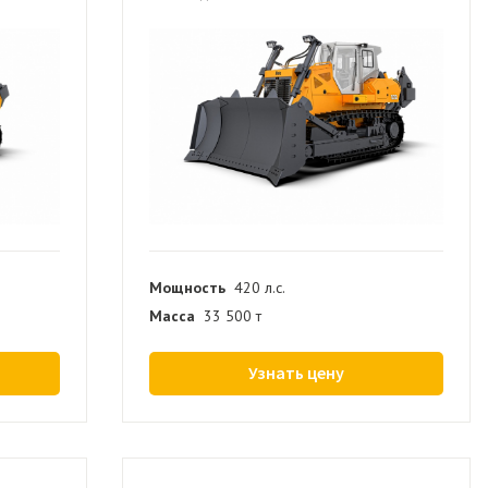
Мощность
420 л.с.
Масса
33 500 т
Узнать цену