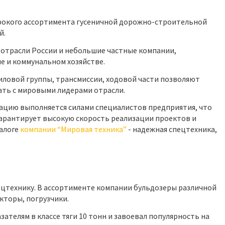
рокого ассортимента гусеничной дорожно-строительной
й.
отрасли России и небольшие частные компании,
 и коммунальном хозяйстве.
иловой группы, трансмиссии, ходовой части позволяют
ть с мировыми лидерами отрасли.
тацию выполняется силами специалистов предприятия, что
гарантирует высокую скорость реализации проектов и
алоге
компании “Мировая техника”
- надежная спецтехника,
пецтехнику. В ассортименте компании бульдозеры различной
кторы, погрузчики.
ателям в классе тяги 10 тонн и завоевал популярность на